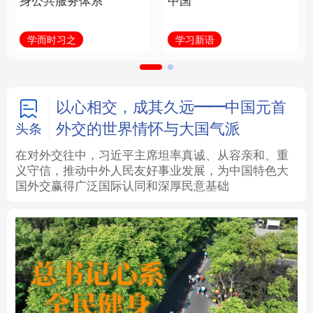
身公共服务体系
中国
法律
中央文件
金融
汽车
学而时习之
学习新语
食品
人居
信息化
数字经济
学术中国
乡村振兴
银龄
溯源中国
以心相交，成其久远——中国元首
外交的世界情怀与大国气派
头条
城市
旅游
能源
会展
在对外交往中，习近平主席坦率真诚、从容亲和、重
义守信，推动中外人民友好事业发展，为中国特色大
彩票
娱乐
时尚
悦读
国外交赢得广泛国际认同和深厚民意基础
公益
一带一路
亚太网
上市公司
文化产业
地方频道