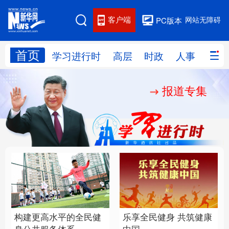
客户端
网站无障碍
PC版本
首页
网站地图
学习进行时
高层
时政
人事
国际
报道专集
学习进行时
高层
时政
人事
国际
财经
网评
港澳
台湾
思客智库
全球连线
教育
科技
科创
量子
体育
文化
书画
健康
军事
构建更高水平的全民健
乐享全民健身 共筑健康
访谈
视频
图片
政务