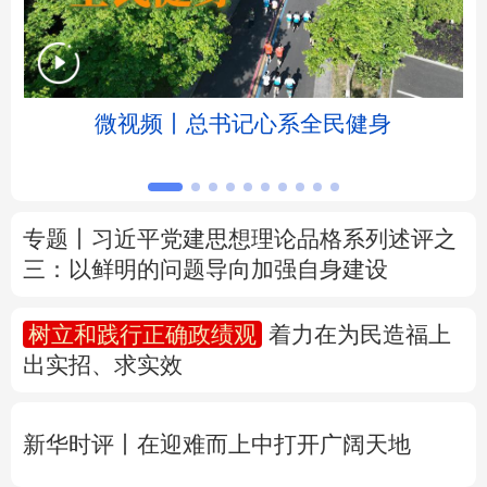
北京
天津
河北
山西
辽宁
吉林
上海
江苏
微视频丨总书记心系全民健身
浙江
安徽
福建
江西
山东
河南
湖北
湖南
专题丨
习近平党建思想理论品格系列述评之
三：以鲜明的问题导向加强自身建设
广东
广西
海南
重庆
四川
贵州
云南
西藏
树立和践行正确政绩观
着力在为民造福上
出实招、求实效
陕西
甘肃
青海
宁夏
新疆
内蒙古
黑龙江
新华时评丨在迎难而上中打开广阔天地