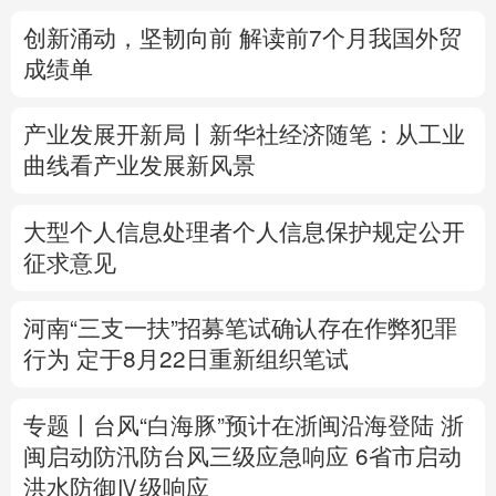
创新涌动，坚韧向前 解读前7个月我国外贸
多语种频道
成绩单
English
Español
Français
عربى
产业发展开新局丨
新华社经济随笔：从工业
Русский язык
日本語
한국어
曲线看产业发展新风景
Deutsch
Português
大型个人信息处理者个人信息保护规定公开
征求意见
河南“三支一扶”招募笔试确认存在作弊犯罪
行为
定于8月22日重新组织笔试
专题丨
台风“白海豚”预计在浙闽沿海登陆
浙
闽启动防汛防台风三级应急响应
6省市启动
洪水防御Ⅳ级响应