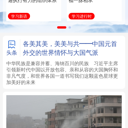
通执行有力的组织体系
福一脉相承
法律
中央文件
金融
汽车
学习新语
学习进行时
食品
人居
信息化
数字经济
学术中国
乡村振兴
银龄
溯源中国
各美其美，美美与共——中国元首
外交的世界情怀与大国气派
头条
城市
旅游
能源
会展
中华民族是兼容并蓄、海纳百川的民族
习近平主席
引领新时代中国以开放包容、亲和从容的大国胸怀和
彩票
娱乐
时尚
悦读
非凡气度，和世界各国一道书写我们这颗蓝色星球更
加美好的未来
公益
一带一路
亚太网
上市公司
文化产业
地方频道