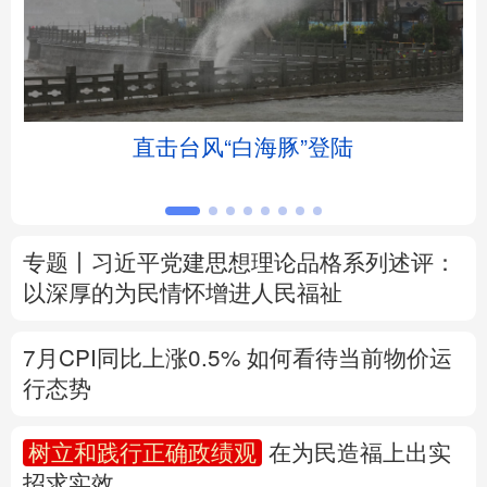
北京
天津
河北
山西
辽宁
吉林
上海
江苏
直击台风“白海豚”登陆
浙江
安徽
福建
江西
山东
河南
湖北
湖南
专题丨
习近平党建思想理论品格系列述评：
广东
广西
海南
重庆
以深厚的为民情怀增进人民福祉
四川
贵州
云南
西藏
7月CPI同比上涨0.5%
如何看待当前物价运
陕西
甘肃
青海
宁夏
行态势
新疆
内蒙古
黑龙江
树立和践行正确政绩观
在为民造福上出实
招求实效