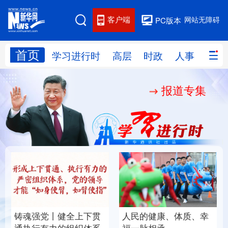
客户端
网站无障碍
PC版本
首页
网站地图
学习进行时
高层
时政
人事
国际
报道专集
学习进行时
高层
时政
人事
国际
财经
网评
港澳
台湾
思客智库
全球连线
教育
科技
科创
量子
体育
文化
书画
健康
军事
铸魂强党丨健全上下贯
人民的健康、体质、幸
访谈
视频
图片
政务