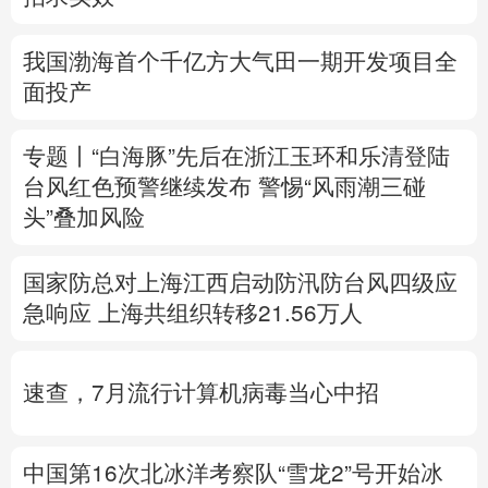
多语种频道
我国渤海首个千亿方大气田一期开发项目全
面投产
English
Español
Français
عربى
Русский язык
日本語
한국어
专题丨
“白海豚”先后在浙江玉环和乐清登陆
台风红色预警继续发布
警惕“风雨潮三碰
Deutsch
Português
头”叠加风险
国家防总对上海江西启动防汛防台风四级应
急响应
上海共组织转移21.56万人
速查，7月流行计算机病毒当心中招
中国第16次北冰洋考察队“雪龙2”号开始冰