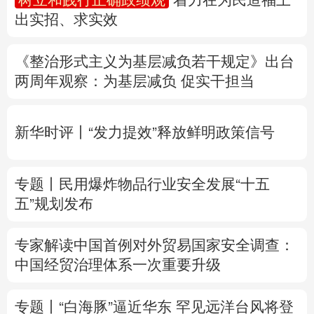
出实招、求实效
多语种频道
《整治形式主义为基层减负若干规定》出台
English
Español
Français
عربى
两周年
观察
：为基层减负 促实干担当
Русский язык
日本語
한국어
新华时评丨“发力提效”释放鲜明政策信号
Deutsch
Português
专题丨
民用爆炸物品行业安全发展“十五
五”规划发布
专家解读中国首例对外贸易国家安全调查：
中国经贸治理体系一次重要升级
专题丨
“白海豚”逼近华东 罕见远洋台风将登