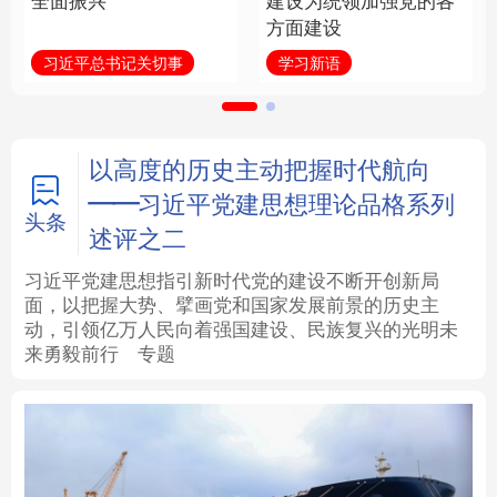
全面振兴
建设为统领加强党的各
方面建设
法律
中央文件
金融
汽车
习近平总书记关切事
学习新语
食品
人居
信息化
数字经济
学术中国
乡村振兴
银龄
溯源中国
以高度的历史主动把握时代航向
——习近平党建思想理论品格系列
城市
旅游
能源
会展
头条
述评之二
彩票
娱乐
时尚
悦读
习近平党建思想指引新时代党的建设不断开创新局
面，以把握大势、擘画党和国家发展前景的历史主
动，引领亿万人民向着强国建设、民族复兴的光明未
公益
一带一路
亚太网
上市公司
来勇毅前行
专题
文化产业
地方频道