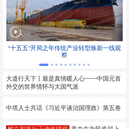
北京
天津
河北
山西
辽宁
吉林
上海
江苏
浙江
安徽
福建
江西
“十五五”开局之年传统产业转型焕新一线观
察
山东
河南
湖北
湖南
广东
广西
海南
重庆
大道行天下丨最是真情暖人心——中国元首
四川
贵州
云南
西藏
外交的
世界
情怀与大国气派
陕西
甘肃
青海
宁夏
中塔人士共话《习近平谈治国理政》第五卷
新疆
内蒙古
黑龙江
树立和践行正确政绩观
着力在为民造福上