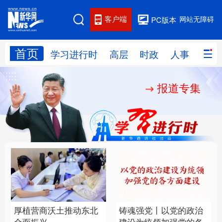
客户端
网站无障碍
PC版本
首页
网站地图
学习进行时
高层
时政
人事
国际
报道专集
学习进行时
高层
时政
人事
国际
财经
网评
港澳
台湾
思客智库
全球连线
教育
科技
科创
量子
体育
文化
书画
健康
军事
厚植营商沃土推动东北
铸魂强党丨以党的政治
访谈
视频
图片
政务