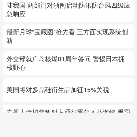
陆我国
两部门对浙闽启动防汛防台风四级应
急响应
最新月球“宝藏图”抢先看
三方面实现系统创
新
外交部就广岛核爆81周年答问
警惕日本拥
核野心
美国将对多晶硅衍生品加征15%关税
专题丨
伊拟禁敌对方通行霍尔木兹海峡 重罚
违规者
伊媒：格什姆岛附近爆炸声系打
击“敌对目标”所致