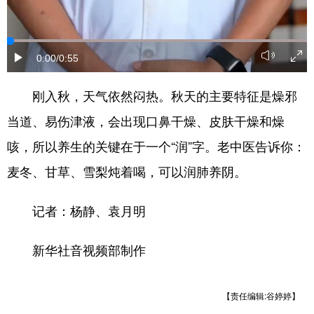
陕西
甘肃
青海
宁夏
新疆
内蒙古
0:00
/0:55
黑龙江
刚入秋，天气依然闷热。秋天的主要特征是燥邪
多语种频道
当道、易伤津液，会出现口鼻干燥、皮肤干燥和燥
咳，所以养生的关键在于一个“润”字。老中医告诉你：
English
Español
Français
麦冬、甘草、雪梨炖着喝，可以润肺养阴。
عربى
Русский язык
日本語
한국어
Deutsch
记者：杨静、袁月明
Português
新华社音视频部制作
【责任编辑:谷婷婷】