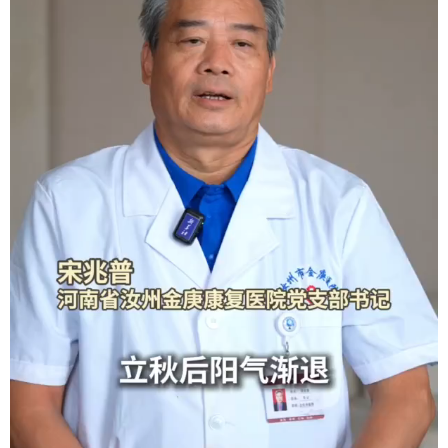
地方频道
北京
天津
河北
山西
辽宁
吉林
上海
江苏
浙江
安徽
福建
江西
山东
河南
湖北
湖南
广东
广西
海南
重庆
四川
贵州
云南
西藏