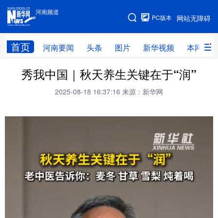
河南频道
河南频道
PC版本
网站无障碍
网站地图
首页
河南要闻
头条
图片
新华视频
本网原创
秀我中国｜秋天养生关键在于“润”
频道首页
河南要闻
头条
2025-08-18 16:37:16
来源：新华网
图片
本网原创
新华访谈
直播
新华社记者看河南
领导活动报道集
廉政
人事
新华视频
专题
网群推广
地方动态
乡村振兴
工业能源
科教兴省
民生社会
医疗健康
金融兴豫
文旅新探
豫股百家