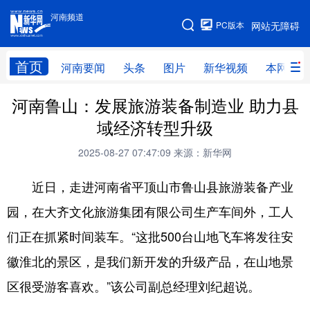
河南频道
河南频道
PC版本
网站无障碍
网站地图
首页
河南要闻
头条
图片
新华视频
本网原创
河南鲁山：发展旅游装备制造业 助力县
频道首页
河南要闻
头条
域经济转型升级​
图片
本网原创
新华访谈
2025-08-27 07:47:09
来源：新华网
直播
新华社记者看河南
领导活动报道集
近日，走进河南省平顶山市鲁山县旅游装备产业
廉政
人事
新华视频
园，在大齐文化旅游集团有限公司生产车间外，工人
专题
网群推广
地方动态
们正在抓紧时间装车。“这批500台山地飞车将发往安
乡村振兴
工业能源
科教兴省
徽淮北的景区，是我们新开发的升级产品，在山地景
民生社会
医疗健康
金融兴豫
区很受游客喜欢。”该公司副总经理刘纪超说。
文旅新探
豫股百家