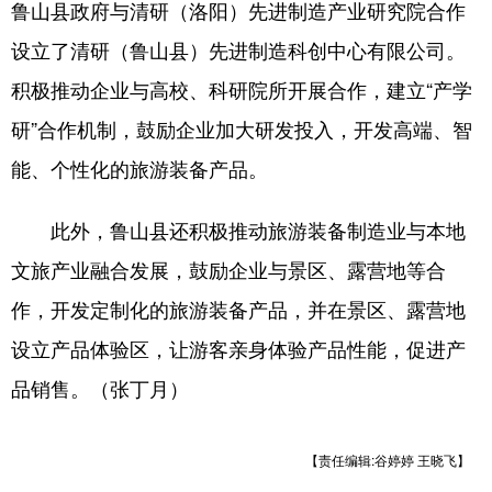
鲁山县政府与清研（洛阳）先进制造产业研究院合作
陕西
甘肃
青海
设立了清研（鲁山县）先进制造科创中心有限公司。
宁夏
新疆
内蒙古
积极推动企业与高校、科研院所开展合作，建立“产学
黑龙江
研”合作机制，鼓励企业加大研发投入，开发高端、智
能、个性化的旅游装备产品。
多语种频道
此外，鲁山县还积极推动旅游装备制造业与本地
English
Español
Français
文旅产业融合发展，鼓励企业与景区、露营地等合
عربى
Русский язык
作，开发定制化的旅游装备产品，并在景区、露营地
日本語
한국어
Deutsch
设立产品体验区，让游客亲身体验产品性能，促进产
Português
品销售。​（张丁月）
【责任编辑:谷婷婷 王晓飞】