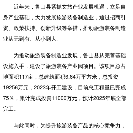
近年来，鲁山县紧抓文旅产业发展机遇，立足自
身产业基础，大力发展旅游装备制造业，通过招商引
地方频道
资、政策扶持、创新升级等举措，推动旅游装备制造
北京
天津
河北
业从无到有、从小到大。
山西
辽宁
吉林
为推动旅游装备制造业发展，鲁山县从完善基础
上海
江苏
浙江
设施入手，建设了旅游装备产业园项目。该项目总占
安徽
福建
江西
地面积117亩，总建筑面积6.64万平方米，总投资
山东
河南
湖北
19256万元，2023年开工建设，目前总工程量已完成
75％，累计完成投资11000万元，预计2025年底全部
湖南
广东
广西
完工。
海南
重庆
四川
贵州
云南
西藏
与此同时，为提升旅游装备产品的核心竞争力，