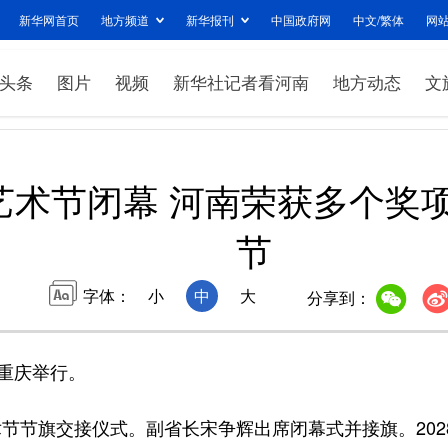
新华网首页
地方频道
新华报刊
中国政府网
中文/繁体
网
头条
图片
视频
新华社记者看河南
地方动态
文
艺术节闭幕 河南荣获多个奖
节
字体：
小
中
大
分享到：
重庆举行。
节旗交接仪式。副省长宋争辉出席闭幕式并接旗。202