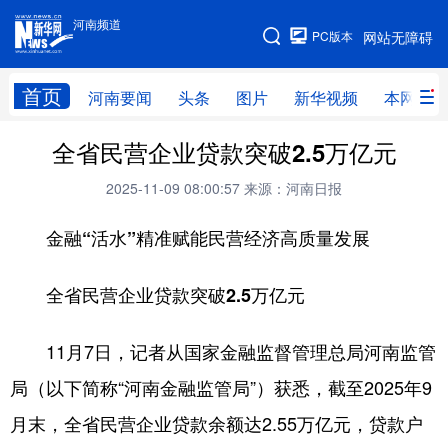
河南频道
河南频道
PC版本
网站无障碍
网站地图
首页
河南要闻
头条
图片
新华视频
本网原创
全省民营企业贷款突破2.5万亿元
频道首页
河南要闻
头条
2025-11-09 08:00:57
来源：河南日报
图片
本网原创
新华访谈
金融“活水”精准赋能民营经济高质量发展
直播
新华社记者看河南
领导活动报道集
廉政
人事
新华视频
全省民营企业贷款突破2.5万亿元
专题
网群推广
地方动态
11月7日，记者从国家金融监督管理总局河南监管
乡村振兴
工业能源
科教兴省
局（以下简称“河南金融监管局”）获悉，截至2025年9
民生社会
医疗健康
金融兴豫
月末，全省民营企业贷款余额达2.55万亿元，贷款户
文旅新探
豫股百家