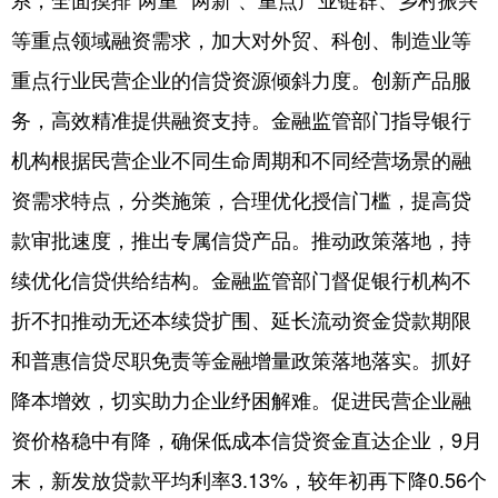
陕西
甘肃
青海
等重点领域融资需求，加大对外贸、科创、制造业等
宁夏
新疆
内蒙古
重点行业民营企业的信贷资源倾斜力度。创新产品服
黑龙江
务，高效精准提供融资支持。金融监管部门指导银行
机构根据民营企业不同生命周期和不同经营场景的融
多语种频道
资需求特点，分类施策，合理优化授信门槛，提高贷
English
Español
Français
款审批速度，推出专属信贷产品。推动政策落地，持
续优化信贷供给结构。金融监管部门督促银行机构不
عربى
Русский язык
折不扣推动无还本续贷扩围、延长流动资金贷款期限
日本語
한국어
Deutsch
和普惠信贷尽职免责等金融增量政策落地落实。抓好
Português
降本增效，切实助力企业纾困解难。促进民营企业融
资价格稳中有降，确保低成本信贷资金直达企业，9月
末，新发放贷款平均利率3.13%，较年初再下降0.56个