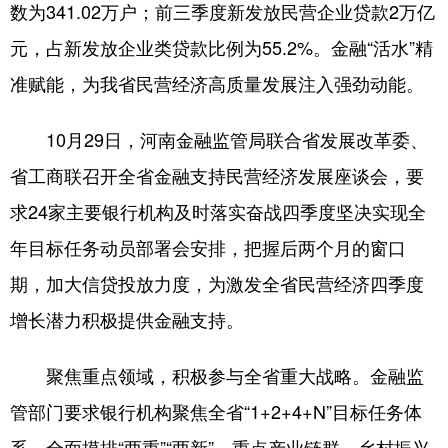
数为341.02万户；前三季度新发放民营企业贷款2万亿
元，占新发放企业类贷款比例为55.2%。金融“活水”精
地方频道
准赋能，为我省民营经济高质量发展注入强劲动能。
北京
天津
河北
10月29日，河南金融监管局联合省发展改革委、
山西
辽宁
吉林
省工商联召开全省金融支持民营经济发展座谈会，要
上海
江苏
浙江
求24家主要银行机构及时落实奋战四季度坚决实现全
年目标任务动员部署会安排，把握后两个月的窗口
安徽
福建
江西
期，加大信贷投放力度，为激发全省民营经济四季度
山东
河南
湖北
增长潜力积极提供金融支持。
湖南
广东
广西
海南
重庆
四川
聚焦重点领域，积极参与全省重大战略。金融监
管部门要求银行机构聚焦全省“1+2+4+N”目标任务体
贵州
云南
西藏
系，全面摸排“两重”“两新”、重点产业链群、乡村振兴