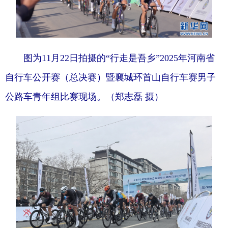
陕西
甘肃
青海
宁夏
新疆
内蒙古
黑龙江
图为11月22日拍摄的“行走是吾乡”2025年河南省
自行车公开赛（总决赛）暨襄城环首山自行车赛男子
多语种频道
公路车青年组比赛现场。（郑志磊 摄）
English
Español
Français
عربى
Русский язык
日本語
한국어
Deutsch
Português