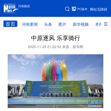
河南频道
河南频道
PC版本
网站无障碍
网站地图
首页
河南要闻
头条
图片
新华视频
本网原创
中原逐风 乐享骑行
频道首页
河南要闻
头条
2025-11-25 21:22:53
来源：新华网
图片
本网原创
新华访谈
直播
新华社记者看河南
领导活动报道集
廉政
人事
新华视频
专题
网群推广
地方动态
乡村振兴
工业能源
科教兴省
民生社会
医疗健康
金融兴豫
文旅新探
豫股百家