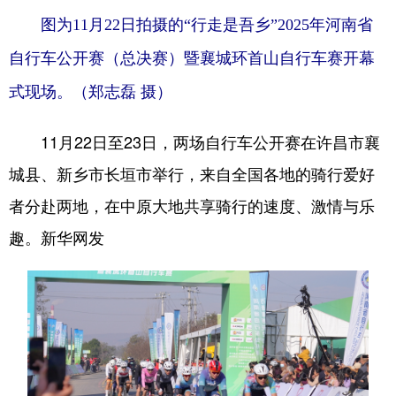
图为11月22日拍摄的“行走是吾乡”2025年河南省
自行车公开赛（总决赛）暨襄城环首山自行车赛开幕
地方频道
式现场。（郑志磊 摄）
北京
天津
河北
11月22日至23日，两场自行车公开赛在许昌市襄
山西
辽宁
吉林
城县、新乡市长垣市举行，来自全国各地的骑行爱好
上海
江苏
浙江
者分赴两地，在中原大地共享骑行的速度、激情与乐
安徽
福建
江西
趣。新华网发
山东
河南
湖北
湖南
广东
广西
海南
重庆
四川
贵州
云南
西藏