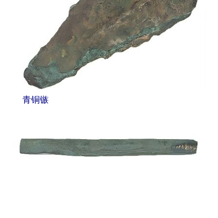
地方频道
北京
天津
河北
山西
辽宁
吉林
上海
江苏
浙江
青铜镞
安徽
福建
江西
山东
河南
湖北
湖南
广东
广西
海南
重庆
四川
贵州
云南
西藏