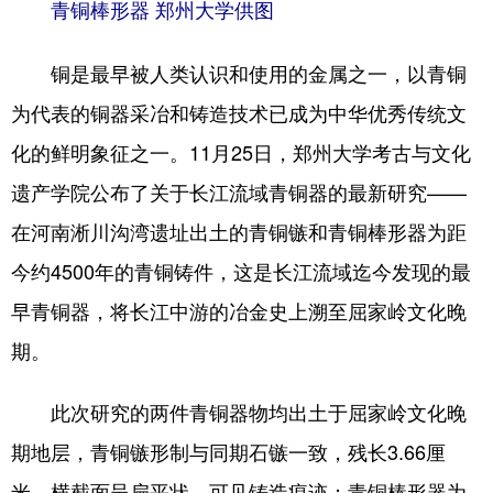
陕西
甘肃
青海
青铜棒形器 郑州大学供图
宁夏
新疆
内蒙古
铜是最早被人类认识和使用的金属之一，以青铜
黑龙江
为代表的铜器采冶和铸造技术已成为中华优秀传统文
化的鲜明象征之一。11月25日，郑州大学考古与文化
多语种频道
遗产学院公布了关于长江流域青铜器的最新研究——
在河南淅川沟湾遗址出土的青铜镞和青铜棒形器为距
English
Español
Français
今约4500年的青铜铸件，这是长江流域迄今发现的最
عربى
Русский язык
早青铜器，将长江中游的冶金史上溯至屈家岭文化晚
日本語
한국어
Deutsch
期。
Português
此次研究的两件青铜器物均出土于屈家岭文化晚
期地层，青铜镞形制与同期石镞一致，残长3.66厘
米，横截面呈扁平状，可见铸造痕迹；青铜棒形器为