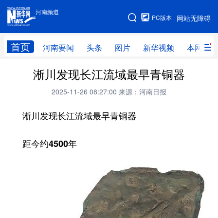
河南频道
河南频道
PC版本
网站无障碍
网站地图
首页
河南要闻
头条
图片
新华视频
本网原创
淅川发现长江流域最早青铜器
频道首页
河南要闻
头条
2025-11-26 08:27:00
来源：河南日报
图片
本网原创
新华访谈
淅川发现长江流域最早青铜器
直播
新华社记者看河南
领导活动报道集
廉政
人事
新华视频
距今约4500年
专题
网群推广
地方动态
乡村振兴
工业能源
科教兴省
民生社会
医疗健康
金融兴豫
文旅新探
豫股百家