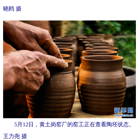
晓鸥 摄
5月12日，黄土岗窑厂的窑工正在查看陶坯状态。
王力尧 摄