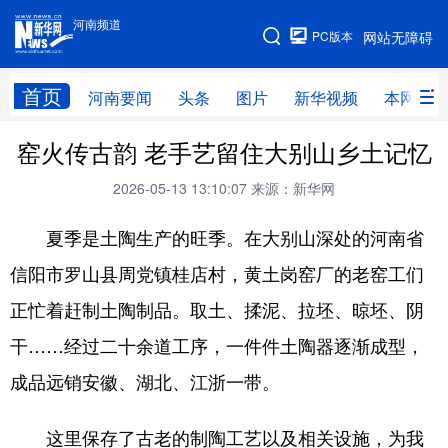
河南频道
河南频道
PC版本
网站无障碍
网站地图
首页
河南要闻
头条
图片
新华视频
本网原创
窑火传古韵 老手艺留住大别山乡土记忆
频道首页
河南要闻
头条
2026-05-13 13:10:07
来源：新华网
图片
本网原创
新华访谈
夏季是土陶生产的旺季。在大别山深处的河南省
直播
新华社记者看河南
领导活动报道集
信阳市罗山县周党镇桂店村，黄土岗窑厂的老窑工们
廉政
人事
新华视频
正忙着赶制土陶制品。取土、揉泥、拉坯、晾坯、阴
专题
网群推广
地方动态
干……经过二十余道工序，一件件土陶器逐渐成型，
乡村振兴
工业能源
科教兴省
成品远销安徽、湖北、江浙一带。
民生社会
医疗健康
金融兴豫
这里保存了古老的制陶工艺以及相关设施，为我
文旅新探
豫股百家