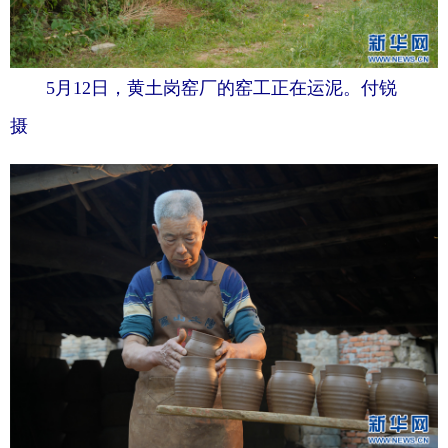
5月12日，黄土岗窑厂的窑工正在运泥。付锐
摄