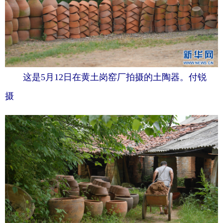
这是5月12日在黄土岗窑厂拍摄的土陶器。付锐
摄