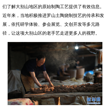
们了解大别山地区的原始制陶工艺提供了有效信息。
近年来，当地积极推进罗山土陶烧制技艺的传承和发
地方频道
展，依托研学体验、参会展览、文创开发等多元路
北京
天津
河北
径，让这项大别山区的老手艺走进更多人的视野。
山西
辽宁
吉林
上海
江苏
浙江
安徽
福建
江西
山东
河南
湖北
湖南
广东
广西
海南
重庆
四川
贵州
云南
西藏