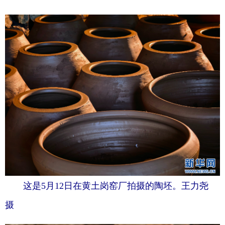
这是5月12日在黄土岗窑厂拍摄的陶坯。王力尧
摄