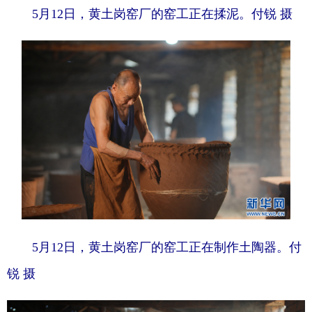
陕西
甘肃
青海
5月12日，黄土岗窑厂的窑工正在揉泥。付锐 摄
宁夏
新疆
内蒙古
黑龙江
多语种频道
English
Español
Français
عربى
Русский язык
日本語
한국어
Deutsch
Português
5月12日，黄土岗窑厂的窑工正在制作土陶器。付
锐 摄