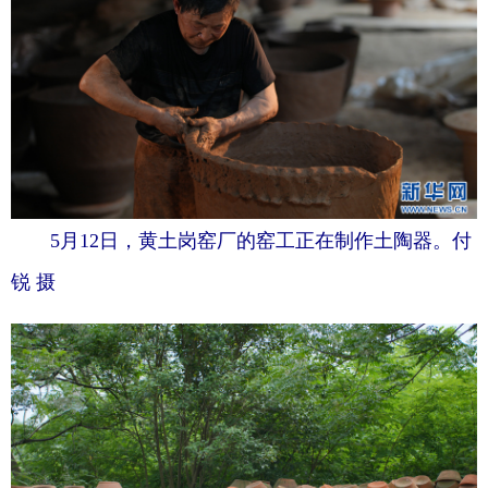
5月12日，黄土岗窑厂的窑工正在制作土陶器。付
锐 摄