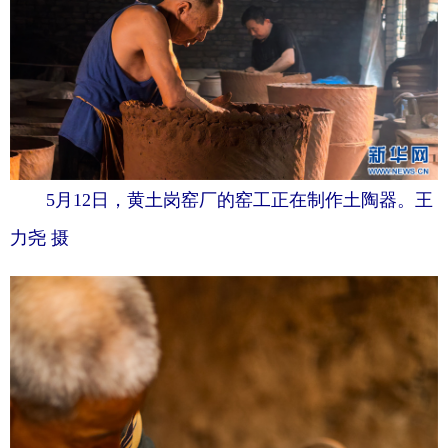
5月12日，黄土岗窑厂的窑工正在制作土陶器。王
力尧 摄