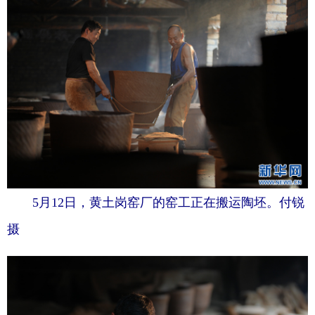
5月12日，黄土岗窑厂的窑工正在搬运陶坯。付锐
摄