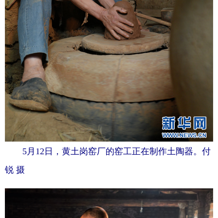
5月12日，黄土岗窑厂的窑工正在制作土陶器。付
锐 摄