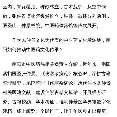
陕西
甘肃
青海
区内，青瓦覆顶、碑刻林立，古木葱郁。从空中俯
宁夏
新疆
内蒙古
瞰，张仲景博物院巍然屹立，钟楼、鼓楼分列两侧，
黑龙江
医圣山、仲景书院、中医药体验馆等依次展开。
作为以仲景文化为代表的中医药文化发源地，南
多语种频道
阳如何推动中医药文化传承？
English
Español
Français
南阳市中医药局相关负责人介绍，近年来，南阳
عربى
Русский язык
紧扣医圣张仲景、《伤寒杂病论》核心IP，深耕古籍
日本語
한국어
Deutsch
整理研究，系统整理《伤寒杂病论》历代注本及仲景
Português
相关医籍文献，建设仲景古籍文献馆，开展经方研
究、古籍校勘、学术考证，推动仲景医学典籍数字化
建档、线上阅览、全民推广，让千年医典走出库房、