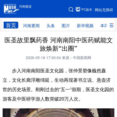
河南频道
河南频道
PC版本
网站无障碍
网站地图
首页
河南要闻
头条
图片
新华视频
本网原创
医圣故里飘药香 河南南阳中医药赋能文
频道首页
河南要闻
头条
旅焕新“出圈”
图片
本网原创
新华访谈
2026-05-16 17:00:04
来源：中国新闻网
直播
新华社记者看河南
领导活动报道集
步入河南南阳医圣文化园，张仲景塑像巍然矗
廉政
人事
新华视频
立，文化长廊浮雕绵延，生动再现著书立说、悬壶济
专题
网群推广
地方动态
世的历史场景。刚刚过去的“五一”假期，医圣文化园的
乡村振兴
工业能源
科教兴省
游客及中医研学游人数突破20万人次。
民生社会
医疗健康
金融兴豫
文旅新探
豫股百家