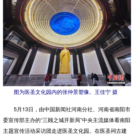
地方频道
北京
天津
河北
山西
辽宁
吉林
上海
江苏
浙江
安徽
福建
江西
山东
河南
湖北
图为医圣文化园内的张仲景塑像。王佳宁 摄
湖南
广东
广西
5月13日，由中国新闻社河南分社、河南省南阳市
海南
重庆
四川
委宣传部主办的“三顾之城开新局”中央主流媒体看南阳
贵州
云南
西藏
主题宣传活动采访团走进医圣文化园。在医圣祠古建