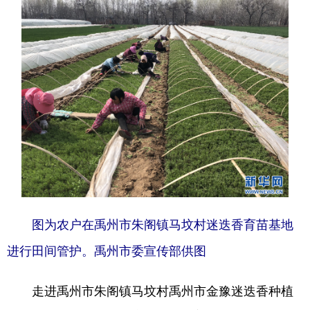
图为农户在禹州市朱阁镇马坟村迷迭香育苗基地
进行田间管护。禹州市委宣传部供图
走进禹州市朱阁镇马坟村禹州市金豫迷迭香种植