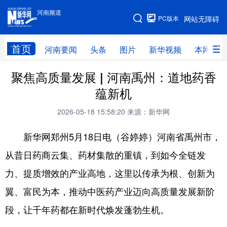
河南频道
河南频道
PC版本
网站无障碍
网站地图
首页
河南要闻
头条
图片
新华视频
本网原创
聚焦高质量发展 | 河南禹州：道地药香
频道首页
河南要闻
头条
蕴新机
图片
本网原创
新华访谈
2026-05-18 15:58:20
来源：新华网
直播
新华社记者看河南
领导活动报道集
新华网郑州5月18日电（谷婷婷）河南省禹州市，
廉政
人事
新华视频
从昔日药商云集、药材集散的重镇，到如今全链发
专题
网群推广
地方动态
力、提质增效的产业高地，这里以传承为根、创新为
乡村振兴
工业能源
科教兴省
翼、富民为本，推动中医药产业迈向高质量发展新阶
民生社会
医疗健康
金融兴豫
段，让千年药都在新时代焕发蓬勃生机。
文旅新探
豫股百家