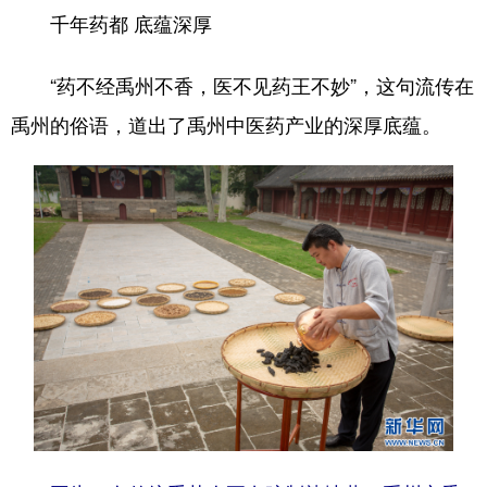
千年药都 底蕴深厚
地方频道
“药不经禹州不香，医不见药王不妙”，这句流传在
禹州的俗语，道出了禹州中医药产业的深厚底蕴。
北京
天津
河北
山西
辽宁
吉林
上海
江苏
浙江
安徽
福建
江西
山东
河南
湖北
湖南
广东
广西
海南
重庆
四川
贵州
云南
西藏