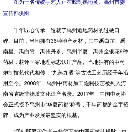
陕西
甘肃
青海
图为一名传统手艺人正在晾制熟地黄。禹州市委
宣传部供图
宁夏
新疆
内蒙古
黑龙江
千年匠心传承，造就了禹州道地药材的过硬口
碑。目前，当地拥有36种地产药材，其中禹白芷、禹
多语种频道
南星、禹白附、禹州丹参、禹州半夏、禹州金银花6种
药材，获评国家地理标志认证产品。当地独有的中药
English
Español
Français
炮制技艺代代相传，“九蒸九晒”等古法工艺历经千年沿
عربى
Русский язык
用至今。2008年，禹州中药材加工炮制技艺被列入河
日本語
한국어
Deutsch
南省省级非物质文化遗产名录。2017年，中国中药协
Português
会正式授予禹州市“华夏药都”称号，千年药都的金字招
牌，成为产业发展最坚实的根基。
“我们既要守住老一辈留下的中医药技艺根脉，也