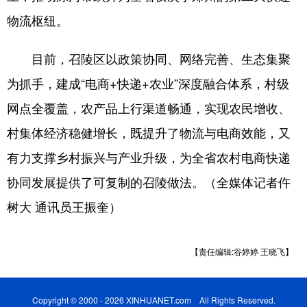
陕西
甘肃
青海
物流枢纽。
宁夏
新疆
内蒙古
目前，召陵区以政策协同、网络完善、生态集聚
黑龙江
为抓手，建成“电商+快递+农业”深度融合体系，村级
网点全覆盖，农产品上行渠道畅通，实现农民增收、
多语种频道
村集体经济稳健增长，既提升了物流与电商效能，又
English
Español
Français
有力支撑乡村振兴与产业升级，为全省农村电商快递
عربى
Русский язык
协同发展提供了可复制的召陵做法。（全媒体记者仵
日本語
한국어
Deutsch
树大 通讯员王振奎）
Português
【责任编辑:谷婷婷 王晓飞】
Copyright © 2000 - 2026 XINHUANET.com All Rights Reserved.