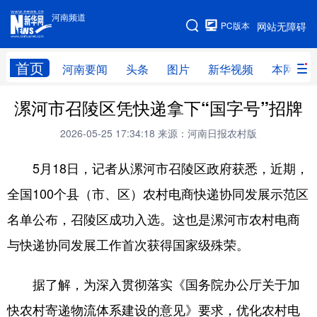
河南频道
河南频道
PC版本
网站无障碍
网站地图
首页
河南要闻
头条
图片
新华视频
本网原创
漯河市召陵区凭快递拿下“国字号”招牌
频道首页
河南要闻
头条
2026-05-25 17:34:18
来源：河南日报农村版
图片
本网原创
新华访谈
5月18日，记者从漯河市召陵区政府获悉，近期，
直播
新华社记者看河南
领导活动报道集
全国100个县（市、区）农村电商快递协同发展示范区
廉政
人事
新华视频
名单公布，召陵区成功入选。这也是漯河市农村电商
专题
网群推广
地方动态
与快递协同发展工作首次获得国家级殊荣。
乡村振兴
工业能源
科教兴省
据了解，为深入贯彻落实《国务院办公厅关于加
民生社会
医疗健康
金融兴豫
快农村寄递物流体系建设的意见》要求，优化农村电
文旅新探
豫股百家