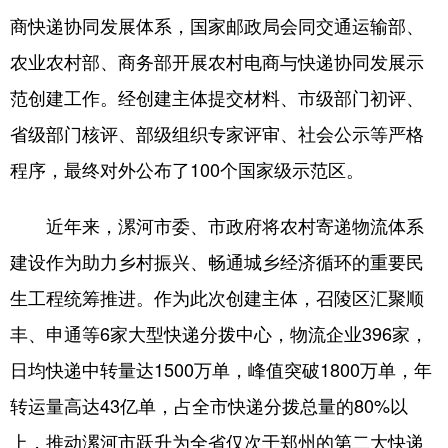
商快递协同发展体系，国家邮政局会同交通运输部、
农业农村部、商务部开展农村电商与快递协同发展示
地方频道
范创建工作。经创建主体提交材料、市级部门初评、
北京
天津
河北
省级部门核评、部级组织专家评审、社会公示等严格
山西
辽宁
吉林
程序，最终对外公布了100个国家级示范区。
上海
江苏
浙江
近年来，漯河市委、市政府将农村寄递物流体系
安徽
福建
江西
建设作为助力乡村振兴、畅通城乡经济循环的重要民
山东
河南
湖北
生工程统筹推进。作为此次创建主体，召陵区汇聚顺
湖南
广东
广西
丰、申通等6家大型快递分拨中心，物流企业396家，
日均快递中转量达1500万单，峰值突破1800万单，年
海南
重庆
四川
转运量高达43亿单，占全市快递分拨总量的80%以
贵州
云南
西藏
上，推动漯河市跃升为全省仅次于郑州的第二大快递