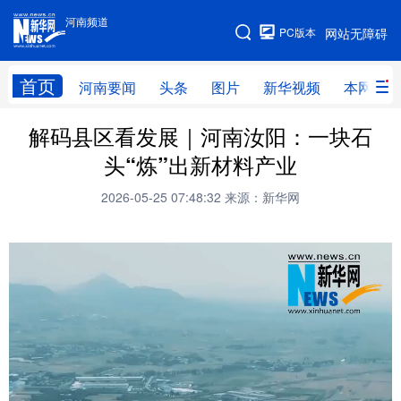
河南频道
河南频道
PC版本
网站无障碍
网站地图
首页
河南要闻
头条
图片
新华视频
本网原创
解码县区看发展｜河南汝阳：一块石
频道首页
河南要闻
头条
头“炼”出新材料产业
图片
本网原创
新华访谈
2026-05-25 07:48:32
来源：新华网
直播
新华社记者看河南
领导活动报道集
廉政
人事
新华视频
专题
网群推广
地方动态
乡村振兴
工业能源
科教兴省
民生社会
医疗健康
金融兴豫
文旅新探
豫股百家