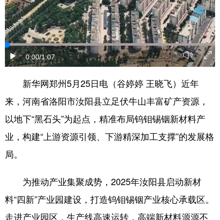
陕西
甘肃
青海
宁夏
新疆
内蒙古
黑龙江
0:00
/1:07
多语种频道
新华网郑州5月25日电（谷婷婷 王晓飞）近年
来，河南省洛阳市汝阳县立足伏牛山丰富矿产资源，
English
Español
Français
以地下“黑石头”为起点，精准布局钨钼锡铟新材料产
عربى
Русский язык
业，构建“上游资源引领、下游精深加工支撑”的发展格
日本語
한국어
Deutsch
局。
Português
为推动产业集聚成势，2025年汝阳县启动新材
料“四新”产业园建设，打造钨钼锡铟产业核心承载区。
走进产业园区，生产线高速运转，高端新材料源源不