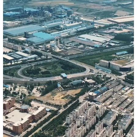
地方频道
北京
天津
河北
山西
辽宁
吉林
上海
江苏
浙江
安徽
福建
江西
山东
河南
湖北
湖南
广东
广西
海南
重庆
四川
贵州
云南
西藏