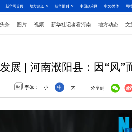
新华网首页
地方频道
新华报刊
中国政府网
中文/繁体
网
头条
图片
视频
新华社记者看河南
地方动态
文
展 | 河南濮阳县：因“风”
字体：
小
中
大
分享到：