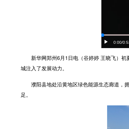
0:00
/0:5
新华网郑州6月1日电（谷婷婷 王晓飞）初
城注入了发展动力。
濮阳县地处沿黄地区绿色能源生态廊道，拥有得
足。