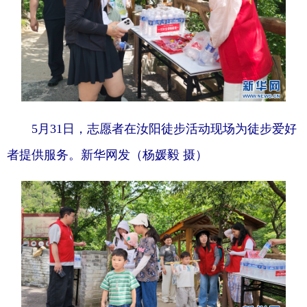
陕西
甘肃
青海
宁夏
新疆
内蒙古
黑龙江
多语种频道
5月31日，志愿者在汝阳徒步活动现场为徒步爱好
English
Español
Français
者提供服务。新华网发（杨媛毅 摄）
عربى
Русский язык
日本語
한국어
Deutsch
Português