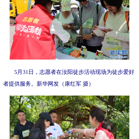
地方频道
北京
天津
河北
山西
辽宁
吉林
上海
江苏
浙江
5月31日，志愿者在汝阳徒步活动现场为徒步爱好
安徽
福建
江西
者提供服务。新华网发（康红军 摄）
山东
河南
湖北
湖南
广东
广西
海南
重庆
四川
贵州
云南
西藏