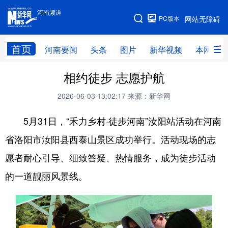
河南频道
河南频道
PC版本
网站无障碍
网站地图
首页
河南要闻
头条
图片
新华视频
本网原创
相约徒步 志愿护航
频道首页
河南要闻
头条
2026-06-03 13:02:17
来源：新华网
图片
本网原创
新华访谈
5月31日，“禾力乡村·徒步河南”汝阳站活动在河南
直播
新华社记者看河南
领导活动报道集
省洛阳市汝阳县西泰山景区成功举行。活动现场的志
廉政
人事
新华视频
愿者耐心引导、细致答疑、热情服务，成为徒步活动
专题
网群推广
地方动态
的一道靓丽风景线。
乡村振兴
工业能源
科教兴省
民生社会
医疗健康
金融兴豫
文旅新探
豫股百家