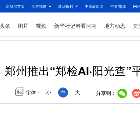
新华网首页
地方频道
新华报刊
中国政府网
中文/繁体
网
头条
图片
视频
新华社记者看河南
地方动态
文
郑州推出“郑检AI·阳光查”
字体：
小
中
大
分享到：