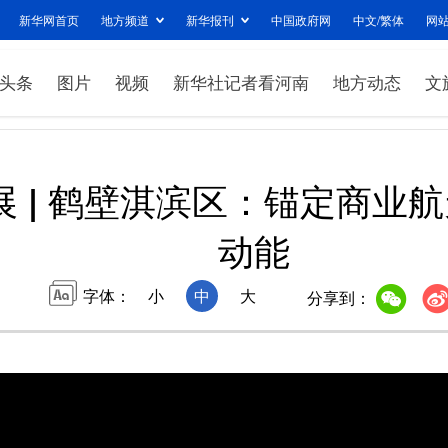
新华网首页
地方频道
新华报刊
中国政府网
中文/繁体
网
头条
图片
视频
新华社记者看河南
地方动态
文
 | 鹤壁淇滨区：锚定商业
动能
字体：
小
中
大
分享到：