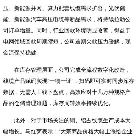
陕西
甘肃
青海
压、新能源并网、算力配套线缆需求扩容，光伏储
宁夏
新疆
内蒙古
能、新能源汽车高压电缆等新品需求，将持续拉动公
黑龙江
司订单增量。同时，行业回款环境明显改善，得益于
电网领域回款周期缩短，公司逾期欠款压力缓解，现
多语种频道
金流保持稳健。
English
Español
Français
在库存管理层面，公司完成全流程数字化改造，
عربى
Русский язык
线缆产品赋码实现“一物一证”，扫码即可实时同步库存
数据，无需人工线下盘点，高效应对十几万种规格产
日本語
한국어
Deutsch
品的仓储管理难题，库存周转效率持续优化。
Português
此外，对于市场关注的铜、铝占线缆生产成本大
幅增长。马红菊表示：“大宗商品价格大幅上涨给企业