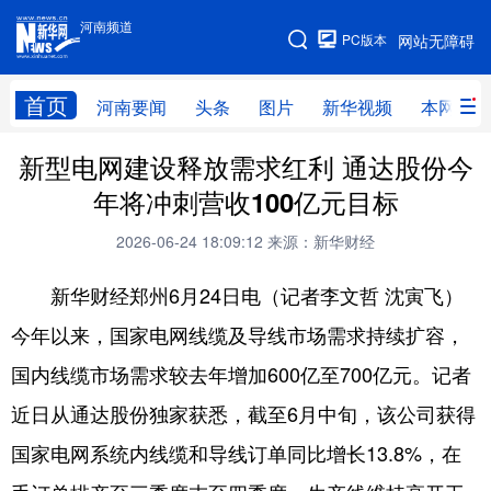
河南频道
河南频道
PC版本
网站无障碍
网站地图
首页
河南要闻
头条
图片
新华视频
本网原创
新型电网建设释放需求红利 通达股份今
频道首页
河南要闻
头条
年将冲刺营收100亿元目标
图片
本网原创
新华访谈
2026-06-24 18:09:12
来源：新华财经
直播
新华社记者看河南
领导活动报道集
新华财经郑州6月24日电（记者李文哲 沈寅飞）
廉政
人事
新华视频
今年以来，国家电网线缆及导线市场需求持续扩容，
专题
网群推广
地方动态
国内线缆市场需求较去年增加600亿至700亿元。记者
乡村振兴
工业能源
科教兴省
近日从通达股份独家获悉，截至6月中旬，该公司获得
民生社会
医疗健康
金融兴豫
国家电网系统内线缆和导线订单同比增长13.8%，在
文旅新探
豫股百家