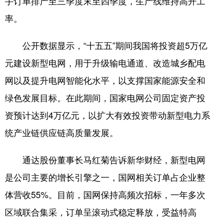
手订单排产至三季度末至四季度，生产线维持高开工
率。
地方频道
公开数据显示，“十五五”期间我国将投资超5万亿
北京
天津
河北
元建设新型电网‌，用于升级输电通道、改造城乡配电
山西
辽宁
吉林
网以及提升电网智能化水平，以支撑国家能源安全和
绿色发展目标。在此期间，国家电网公司固定资产投
上海
江苏
浙江
资预计达到4万亿元，以扩大有效投资带动新型电力系
安徽
福建
江西
统产业链供应链高质量发展。
山东
河南
湖北
通达股份董事长马红菊告诉新华财经，新型电网
湖南
广东
广西
是公司主要的增长引擎之一，国网相关订单占企业整
海南
重庆
四川
体营收55%。目前，国网保持高频次招标，一年多次
贵州
云南
西藏
区域联合集采，订单呈滚动式稳定释放，受益特高