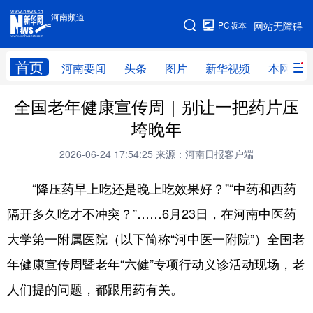
河南频道
河南频道
PC版本
网站无障碍
网站地图
首页
河南要闻
头条
图片
新华视频
本网原创
全国老年健康宣传周｜别让一把药片压
频道首页
河南要闻
头条
垮晚年
图片
本网原创
新华访谈
2026-06-24 17:54:25
来源：河南日报客户端
直播
新华社记者看河南
领导活动报道集
“降压药早上吃还是晚上吃效果好？”“中药和西药
廉政
人事
新华视频
隔开多久吃才不冲突？”……6月23日，在河南中医药
专题
网群推广
地方动态
大学第一附属医院（以下简称“河中医一附院”）全国老
乡村振兴
工业能源
科教兴省
年健康宣传周暨老年“六健”专项行动义诊活动现场，老
民生社会
医疗健康
金融兴豫
人们提的问题，都跟用药有关。
文旅新探
豫股百家