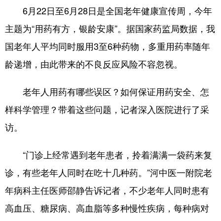
6月22日至6月28日是全国老年健康宣传周，今年
主题为“用药有方，银龄安康”。据国家药监局数据，我
地方频道
国老年人平均同时服用3至6种药物，多重用药率随年
北京
天津
河北
龄递增，由此带来的不良反应风险不容忽视。
山西
辽宁
吉林
老年人用药有哪些误区？如何保证用药安全、怎
上海
江苏
浙江
样科学管理？带着这些问题，记者深入医院进行了采
安徽
福建
江西
访。
山东
河南
湖北
“门诊上经常遇到老年患者，拎着满满一袋药来复
湖南
广东
广西
诊，有些老年人同时在吃十几种药。”河中医一附院老
海南
重庆
四川
年病科主任医师邵静告诉记者，不少老年人同时患有
贵州
云南
西藏
高血压、糖尿病、高血脂等多种慢性疾病，每种病对