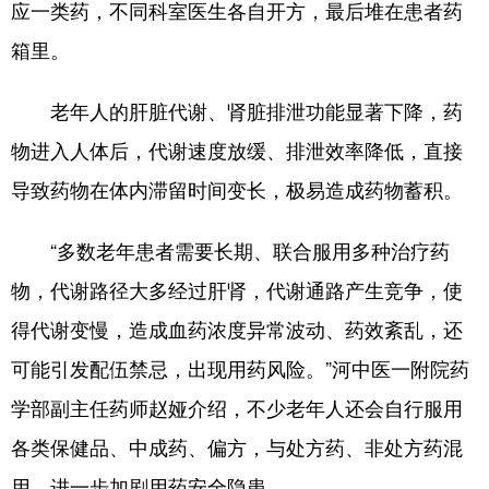
应一类药，不同科室医生各自开方，最后堆在患者药
陕西
甘肃
青海
箱里。
宁夏
新疆
内蒙古
黑龙江
老年人的肝脏代谢、肾脏排泄功能显著下降，药
物进入人体后，代谢速度放缓、排泄效率降低，直接
多语种频道
导致药物在体内滞留时间变长，极易造成药物蓄积。
English
Español
Français
“多数老年患者需要长期、联合服用多种治疗药
عربى
Русский язык
物，代谢路径大多经过肝肾，代谢通路产生竞争，使
日本語
한국어
Deutsch
得代谢变慢，造成血药浓度异常波动、药效紊乱，还
可能引发配伍禁忌，出现用药风险。”河中医一附院药
Português
学部副主任药师赵娅介绍，不少老年人还会自行服用
各类保健品、中成药、偏方，与处方药、非处方药混
用，进一步加剧用药安全隐患。