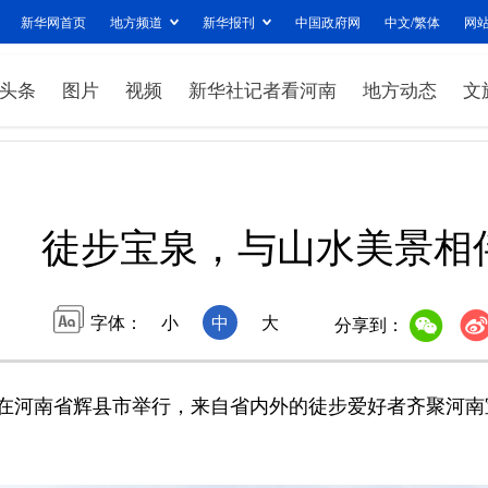
新华网首页
地方频道
新华报刊
中国政府网
中文/繁体
网
头条
图片
视频
新华社记者看河南
地方动态
文
徒步宝泉，与山水美景相
字体：
小
中
大
分享到：
动在河南省辉县市举行，来自省内外的徒步爱好者齐聚河