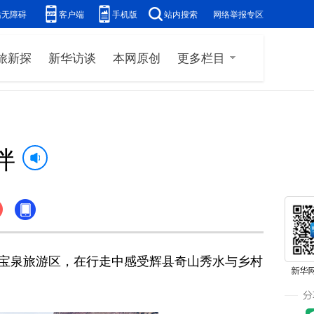
站无障碍
客户端
手机版
站内搜索
网络举报专区
旅新探
新华访谈
本网原创
更多栏目
伴
南宝泉旅游区，在行走中感受辉县奇山秀水与乡村