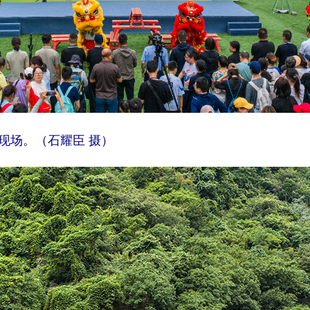
动现场。（石耀臣 摄）