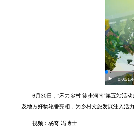
0:00
/1:4
6月30日，“禾力乡村·徒步河南”第五站活
及地方好物轮番亮相，为乡村文旅发展注入活
视频：杨奇 冯博士