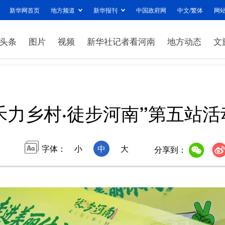
新华网首页
地方频道
新华报刊
中国政府网
中文/繁体
网
头条
图片
视频
新华社记者看河南
地方动态
文
禾力乡村·徒步河南”第五站
字体：
小
中
大
分享到：