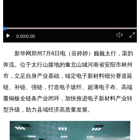
陕西
甘肃
青海
宁夏
新疆
内蒙古
黑龙江
0:00
/0:00
多语种频道
新华网郑州7月6日电（谷婷婷）巍巍太行，渠韵
奔流。位于太行山腹地的豫北山城河南省安阳市林州
English
Español
Français
市，立足自身产业基础，锚定电子新材料细分赛道延
عربى
Русский язык
链、补链、强链，打造电子玻纤、超薄电子布、高端
日本語
한국어
Deutsch
覆铜板全链条产业闭环，加快推进电子新材料产业转
Português
型升级，助力县域经济高质量发展。