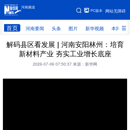
河南频道
河南频道
PC版本
网站无障碍
网站地图
首页
河南要闻
头条
图片
新华视频
本网原创
解码县区看发展 | 河南安阳林州：培育
频道首页
河南要闻
头条
新材料产业 夯实工业增长底座
图片
本网原创
新华访谈
2026-07-06 07:50:37
来源：新华网
直播
新华社记者看河南
领导活动报道集
廉政
人事
新华视频
专题
网群推广
地方动态
乡村振兴
工业能源
科教兴省
民生社会
医疗健康
金融兴豫
文旅新探
豫股百家