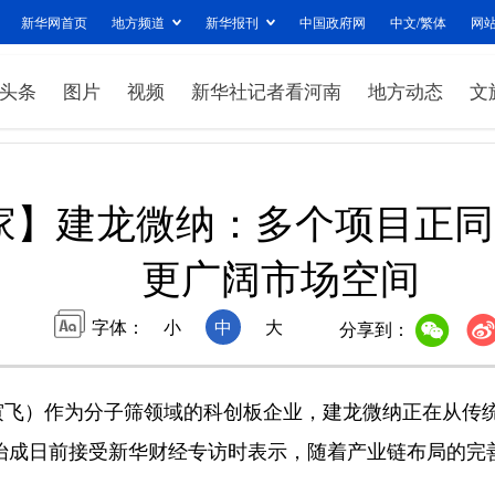
新华网首页
地方频道
新华报刊
中国政府网
中文/繁体
网
头条
图片
视频
新华社记者看河南
地方动态
文
家】建龙微纳：多个项目正同
更广阔市场空间
字体：
小
中
大
分享到：
飞）作为分子筛领域的科创板企业，建龙微纳正在从传统的
怡成日前接受新华财经专访时表示，随着产业链布局的完