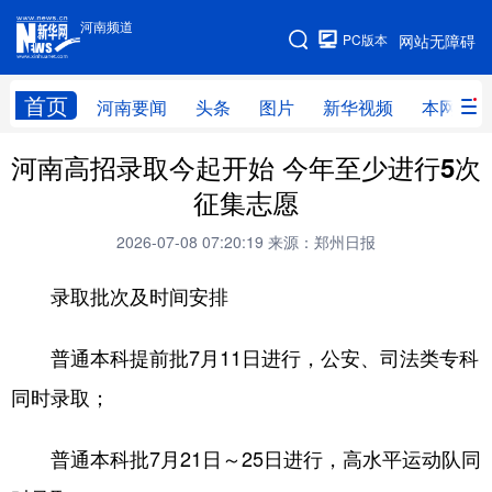
河南频道
河南频道
PC版本
网站无障碍
网站地图
首页
河南要闻
头条
图片
新华视频
本网原创
河南高招录取今起开始 今年至少进行5次
频道首页
河南要闻
头条
征集志愿
图片
本网原创
新华访谈
2026-07-08 07:20:19
来源：郑州日报
直播
新华社记者看河南
领导活动报道集
录取批次及时间安排
廉政
人事
新华视频
专题
网群推广
地方动态
普通本科提前批7月11日进行，公安、司法类专科
同时录取；
乡村振兴
工业能源
科教兴省
民生社会
医疗健康
金融兴豫
普通本科批7月21日～25日进行，高水平运动队同
文旅新探
豫股百家