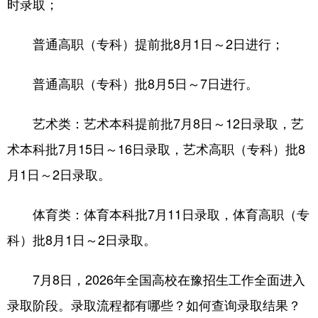
时录取；
普通高职（专科）提前批8月1日～2日进行；
地方频道
普通高职（专科）批8月5日～7日进行。
北京
天津
河北
山西
辽宁
吉林
艺术类：艺术本科提前批7月8日～12日录取，艺
上海
江苏
浙江
术本科批7月15日～16日录取，艺术高职（专科）批8
月1日～2日录取。
安徽
福建
江西
山东
河南
湖北
体育类：体育本科批7月11日录取，体育高职（专
湖南
广东
广西
科）批8月1日～2日录取。
海南
重庆
四川
7月8日，2026年全国高校在豫招生工作全面进入
贵州
云南
西藏
录取阶段。录取流程都有哪些？如何查询录取结果？