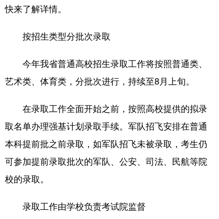
陕西
甘肃
青海
快来了解详情。
宁夏
新疆
内蒙古
按招生类型分批次录取
黑龙江
今年我省普通高校招生录取工作将按照普通类、
艺术类、体育类，分批次进行，持续至8月上旬。
多语种频道
English
Español
Français
在录取工作全面开始之前，按照高校提供的拟录
عربى
Русский язык
取名单办理强基计划录取手续。军队招飞安排在普通
本科提前批之前录取，如军队招飞未被录取，考生仍
日本語
한국어
Deutsch
可参加提前录取批次的军队、公安、司法、民航等院
Português
校的录取。
录取工作由学校负责考试院监督