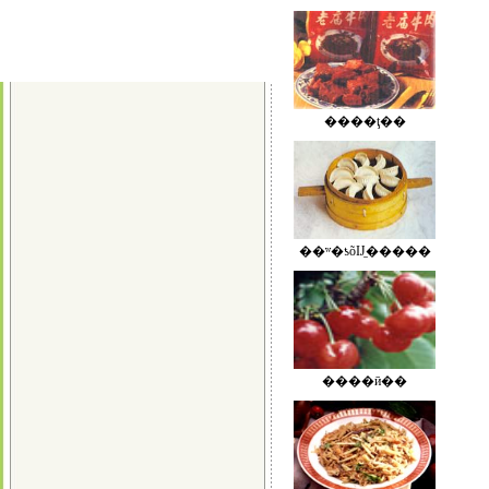
����ţ��
��ʷ�ƾõĲ̼�����
����ӣ��