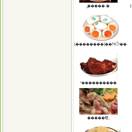
̳�����˱�
[��������]��ϺѼ��
¹����������
�����㻨˿