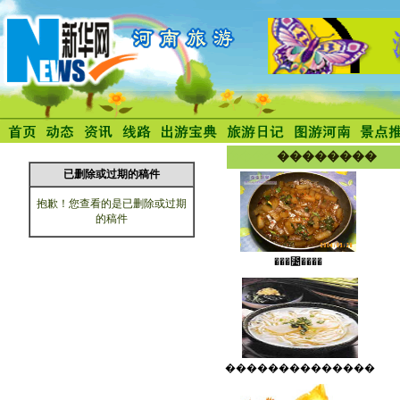
����
��������
���⳴����
��������������