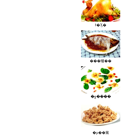
Ͱ�Ӽ�
���㱺��
�ջ����
�µ��黨