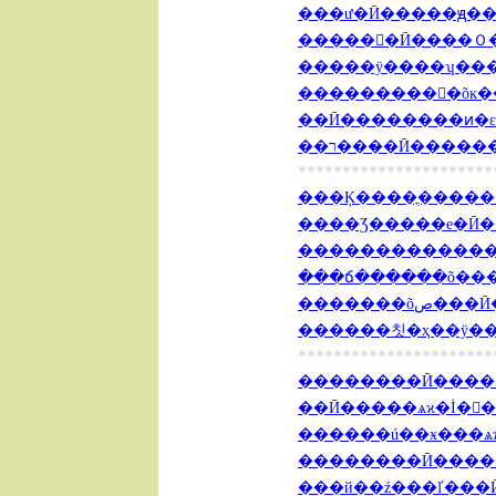
���ư�Ӣ�����ԭ�� 20
�����񽻼�Ӣ����Ｏ�� 
�����ÿ����ʮ���� 2
����������õĸ��Զ̾�
��Ӣ��������ͷ�εİ˸�
��ר���̵�Ӣ������
**********************
���Ķ����ֳ�������
����Ʒ�����е�Ӣ����
�������������ɶ��
���ճ������õ���Sho
�������õ
������칫�ҳ��ÿ��� 2
**********************
��������Ӣ������
��Ӣ�����ѧϰ�İ��ٰ˳� 
������ú��ӿ���ѧϰӢ�
��������Ӣ������
���й��ź���ľ���Ӣ�Ŀ