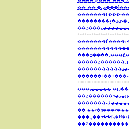
��̸��Ϣʱ���ķ��� 2012
��һ��˫�ص���Ĭ
�������Ļ���ɫ���ִ�
��������չ�ϵĶԻ� 201
��Ӣ���ʦ��������~!
**********************
�������Ӣ����к��� 
����������������
���Է����񵥡���Ӣ��Ҫ�
�����������ġ��й�
������ú��Ӱ���ѧӢ��
**********************
��Ӣ������ʱʵ�õ�Ӣ�ĵ�
�������»ᡱ������ĿӢ
��˫��ɢ�ģ���ĸ���ǻ� 
���ڼ��ռ��
��Ӣ�������������