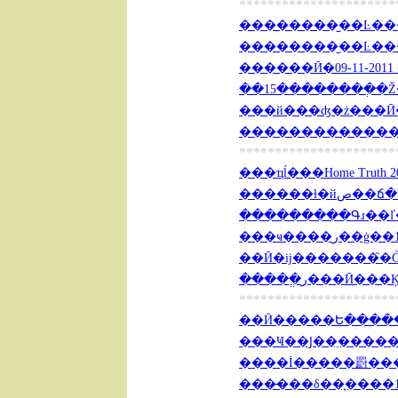
**********************
��������̫��Ŀ��ｲ��
��������̫��Ŀ��ｲ��
��15��������ְ�Ž��
���й���ʤ�ż���Ӣ��
��������������Ӣ�
**********************
���ҵĺ���Home Truth 201
������ɫ�
���������Գɹ��ľ���
��Ӣ�ĳ�������֮�Ǵ�ȫ 
�����ֱر���Ӣ��
**********************
��Ӣ�����Ե�������
���Ҹ��Ϳ��ֵ�����Ӣ�
����İ�����罻�����
���̵���δ��֪����13�