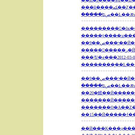
��Ӣ�Ĵ����ŵġ��Ĳ���
���й����
�����Եص��Ŀ��ﾫ
**********************
����������õĸ��Զ̾�
�����ÿ����ʮ���� 2
��9��ص���ˣ��Ӣ�
�����
��������̫��Ŀ��ｲ��
**********************
��9��ص���ˣ��Ӣ�
�����Եص��Ŀ��ﾫ
��20�鱨��Ӣ�����ɱ� 
����̳���Ӣ�����ʻ� 2
�������ϴ�A��Z���
��15��Ӣ�����ｲ���
**********************
��Ӣ���Ķ���д���Ĺ�ϵ