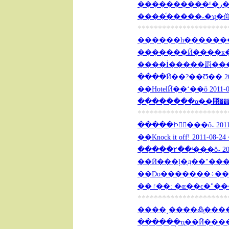
��
����ͦ�����˵�ʮ�仰 20
**********************
������һ���������
�������Ӣ����к��� 
����İ�����罻�����
��ְ��Ӣ��?��Ʊ�� 2011
��HotelӢ��ʻ��ȫ 2011-0
��ְ������α��⴩������
**********************
�����Իؿۡ���ô˵ 20
��Kn
�����۲��ˡ���ô˵ 2011
��Ӣ���ļ�д��"�����
��ٵ��: �ɶ��ϵ�"���
**********************
����˼����߷ְ����˲�
������ְҵ��Ӣ����� 