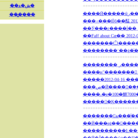
**********************
����Ӣ
���۾���ɫΪʲô��䣿 201
��Ӱ���г����ĺ��˿��
��Faff about Ϲæ�� 2012-0
��������ʾ��ġ�ͬ�顱 2
**********************
�������
����нˮ�����ֱ��﷨ 20
���ص�Ӣ�����ܾ��
����˵�е�100�䱳7000��
������Ķ�������� 
**********************
�������ѧ���ͣ���
��Ӣ���еġ�ֲ����� 2
��������̫��Ŀ��ｲ��