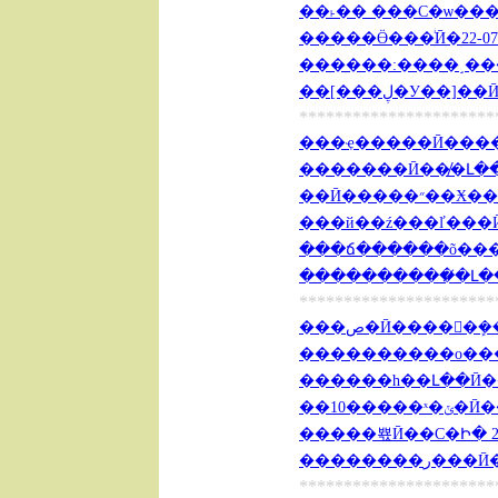
��˫�� ���С�ѡ����֢
������:����˼���ʲ
��[���ڸ�У��]
**********************
���ҿ�����Ӣ�����
�������Ӣ��̸�Լ���ȱ
��Ӣ�����״�
���й��ź���ľ���Ӣ�Ŀ
���ճ������õ���Sho
����������̸�Լ���ȱ
**********************
���ص�Ӣ�����ܾ��
������һ��Լ��Ӣ��ʻ�
��10����
�����뾳Ӣ��С�Ի� 201
��������ر
**********************