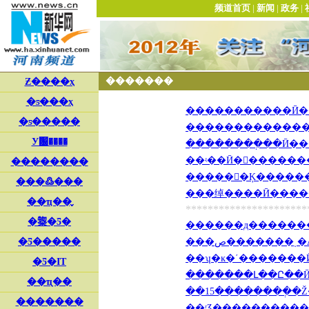
--
�������
�����������Ӣ���
���������������
��������ְ��Ӣ����
������Ķ�������� 
���绰����Ӣ������ 
**********************
���ص�������ͺ�A
��ʮ�ĸ�ʹ�������Ӣ�ı
��15��������ְ�Ž��
��ʳƷ����������ʰȤ 2