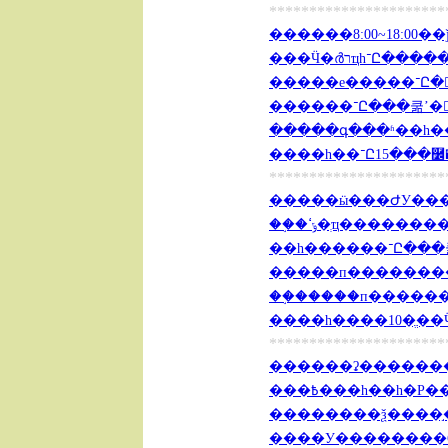
**********************
���Ӵ�ർרҵһ־Ը�
���
������־Ը��
����һ��־Ը15�
**********************
�����ӹ���ԺУ���Է
��֣�ݸߵ�ְҵ����
��һ���
�����п�������� ��
��֣�����п������ս
����һ����10�ֱ��Ӵ
**********************
������ʡ��������
����У��������6�