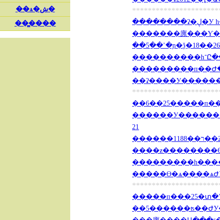
**********************
�������廪���Ƴ�һ��
���������п��Ժ��
��ʡ����У�������
**********************
��6��25�����п���
������У������ԥƶ����������ר
21
**********************
�����п���25�տ�ʼ 