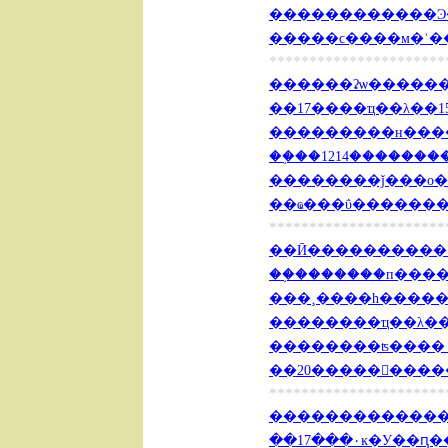
������������Ͽ��
�����ϲ����м�ʾ���
**********************
������ʡѡ��������
��17����ҵ��λ��159
���������н�����ʹ�
��֣��1214��������
��ҩ���ΰ��������
**********************
��Ӣ�����������쿪
��֣�������п����¸
��������ҵ��λ��45
**********************
��������������ͨ�
��17���۰ĸ�У��ԥ��