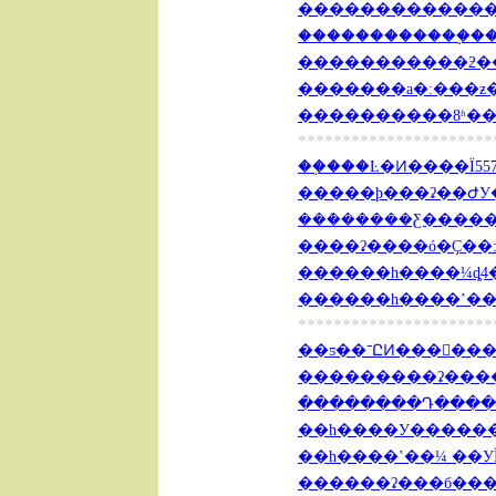
���������������
������������֣���
**********************
��֣���Ŀ�Ͷ����Ϊ557
�����ϸ���ʡ��ԺУ�
���ܳ�����Ƹ�����
����ʡ����ó�Ҫ��:
������һ����¼ȡ4��
**********************
��ƽ��־ԸͶ���
���������ʡ����һ
��һ����У������ʽ
��һ����ʽ��¼ ��УΪ
������ʡ���б���һ