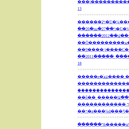
���ϳ�����������
13
**********************
������2012��վ��з�
��Ӧ���������ѧ��
��9����˸ϳ����Ϲ���
��2011�����˾���
18
**********************
�����е�ͬ
��֣�������������
��ȫ��˾�����Ա���1
**********************
����ְ��רһ��