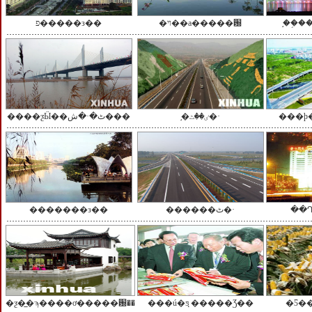
פ�����з��
�ױ��а�����԰
֣��֣
֣�ٸ��ٹ�·
����ƺӸ��ٹ�·�ش���
�������з��
������ٹ�·
��
�ƺ�̲�ϡ����ơ�����԰��
���ú�ƽ̨ �����Ʒ��
�Ƽ�