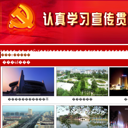
-
-
���ŵĺ���
�����������⾰
������
�