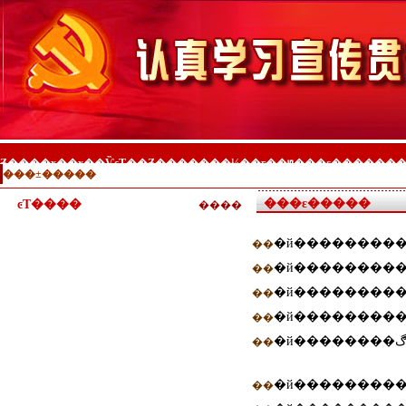
-
-
���ε�����
�й��������
��
�й���������
��
�й��������
��
�й���������
��
��
�й��������
��