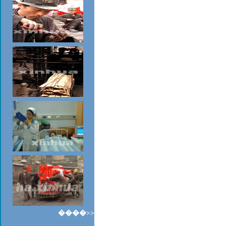
����>>