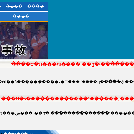
�
����
����
����
����Ժ�ϴ���ƽú����˹��ը�¹�������
���ϴ�ƽ�������������¹������˱��
��
���±���
>>