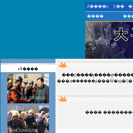
Ƶ����ҳ
Ҫ��
�
����
��
ͼƬ����
���£����յ����Ժ�����¼ұ����£