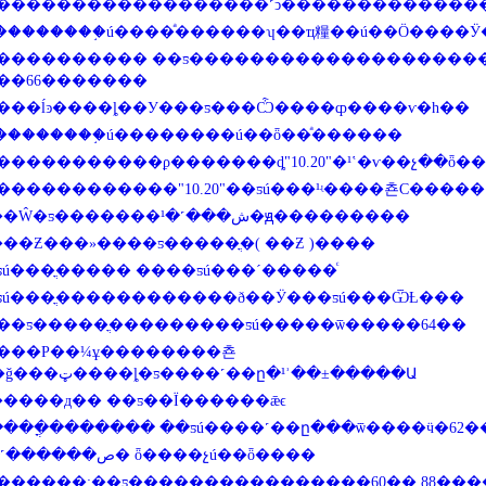
������������������˹ͻ��������ͣ�����
��������֣ú����ͣ������ʮ��ҵ糧��ú��Ӧ����Ӱ
���������� ��ƽ�������������������
��66�������
���ĺͽ����ȴ��У���ƽ���Ѽ����ȹ����ѵ�һ��
��������֣ú��������ú��ȫ��ͣ������
�����������ϼ�������ȡ"10.20"�¹ʽ�ѵ��չ��ȫ�
������������"10.20"��ƽú���¹ʵ����쵼С�����
֣ú���Ŵ�ƽ�������ش���˹�¹�ԭ���������
���Ƶ���»����ƽ�����ֳ�( ��Ƶ )����
ƽú���ֳ����� ����ƽú���´�����ͨ
ƽú���ֳ������������ð��Ӱ���ƽú���ѾȽ���
��ƽ�����ֳ���������ƽú�����ѿ�����64��
���Ρ��¼ұ��������쵼
Ҫ��ǧ���ټ����ȴ�ƽ����˹��ը�¹ʾ��±�����Ա
�����д�� ��ƽ��Ϊ������ǣϵ
����ֳ������� ��ƽú����˹��ը���ѿ����ӵ�62�
�ص������˹�¹� ȫ����չú��ȫ����
������:��ƽ����������������60�� 88��