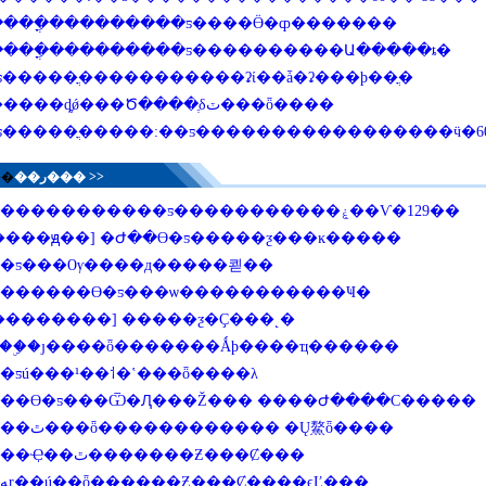
����ֳ���������ƽ����Ӫ�ȹ�������
����ֳ���������ƽ����������Ա�����ȶ�
ƽ�����ֳ�����������ʡί��ǡ�ʡ���ϸ��ֳ�
�ҹ�����ȡǿ���Ծ����ֶδٽ���ȫ����
ƽ�����ֳ�����:��ƽ�����������������ӵ�6
��
��ر���
>>
������������ƽ�����������ۼ��Ѵ�129��
����ԭ��] �Ժ��ϴ�ƽ�����ƺ���ĸ�����
�ƽ���Ѹ����д�����쾯��
������ϴ�ƽ���ѡ�����������Ҹ�
��������] �����ƺ�Ҫ���˻�
��ۣ�ȷ����ȫ�������Ǻϸ����ҵ������
�ƽú���¹��⸶�ʽ���ȫ����λ
��ϴ�ƽ���Ѿ�Ԯ���Ž��� ����Ժ����С�����
֣���ٿ���ȫ������������ �Ų鰲ȫ����
���Ҿ��ٿ�������Ƶ���Ȼ���
�ﻪɽ��ú��ȫ������Ƶ���Ȼ����ϵĽ���