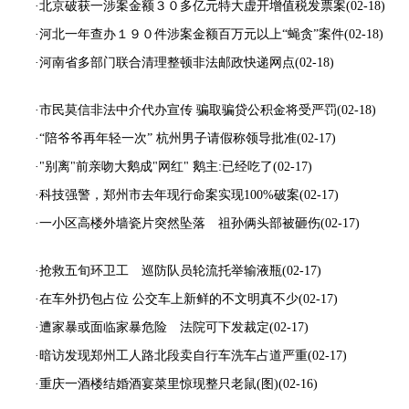
·北京破获一涉案金额３０多亿元特大虚开增值税发票案
(02-18)
·河北一年查办１９０件涉案金额百万元以上“蝇贪”案件
(02-18)
·河南省多部门联合清理整顿非法邮政快递网点
(02-18)
·市民莫信非法中介代办宣传 骗取骗贷公积金将受严罚
(02-18)
·“陪爷爷再年轻一次” 杭州男子请假称领导批准
(02-17)
·"别离"前亲吻大鹅成"网红" 鹅主:已经吃了
(02-17)
·科技强警，郑州市去年现行命案实现100%破案
(02-17)
·一小区高楼外墙瓷片突然坠落 祖孙俩头部被砸伤
(02-17)
·抢救五旬环卫工 巡防队员轮流托举输液瓶
(02-17)
·在车外扔包占位 公交车上新鲜的不文明真不少
(02-17)
·遭家暴或面临家暴危险 法院可下发裁定
(02-17)
·暗访发现郑州工人路北段卖自行车洗车占道严重
(02-17)
·重庆一酒楼结婚酒宴菜里惊现整只老鼠(图)
(02-16)