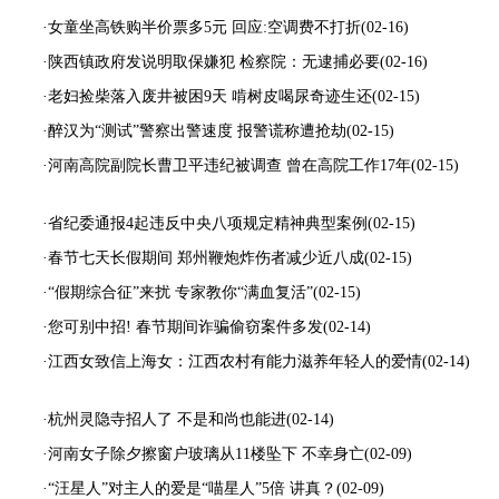
·女童坐高铁购半价票多5元 回应:空调费不打折
(02-16)
·陕西镇政府发说明取保嫌犯 检察院：无逮捕必要
(02-16)
·老妇捡柴落入废井被困9天 啃树皮喝尿奇迹生还
(02-15)
·醉汉为“测试”警察出警速度 报警谎称遭抢劫
(02-15)
·河南高院副院长曹卫平违纪被调查 曾在高院工作17年
(02-15)
·省纪委通报4起违反中央八项规定精神典型案例
(02-15)
·春节七天长假期间 郑州鞭炮炸伤者减少近八成
(02-15)
·“假期综合征”来扰 专家教你“满血复活”
(02-15)
·您可别中招! 春节期间诈骗偷窃案件多发
(02-14)
·江西女致信上海女：江西农村有能力滋养年轻人的爱情
(02-14)
·杭州灵隐寺招人了 不是和尚也能进
(02-14)
·河南女子除夕擦窗户玻璃从11楼坠下 不幸身亡
(02-09)
·“汪星人”对主人的爱是“喵星人”5倍 讲真？
(02-09)