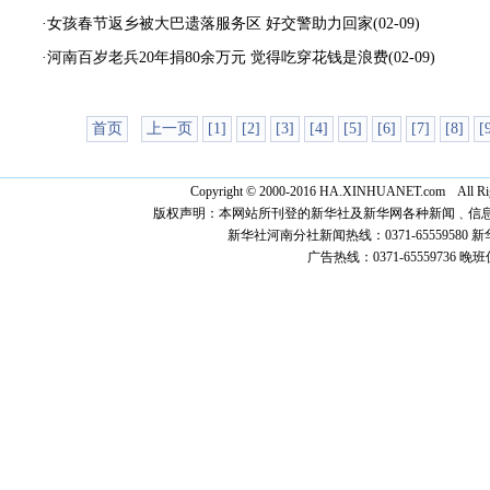
·女孩春节返乡被大巴遗落服务区 好交警助力回家
(02-09)
·河南百岁老兵20年捐80余万元 觉得吃穿花钱是浪费
(02-09)
首页
上一页
[1]
[2]
[3]
[4]
[5]
[6]
[7]
[8]
[
Copyright © 2000-2016 HA.XINHUANET.c
版权声明：本网站所刊登的新华社及新华网各种新闻﹑信
新华社河南分社新闻热线：0371-65559580 新华网
广告热线：0371-65559736 晚班值班