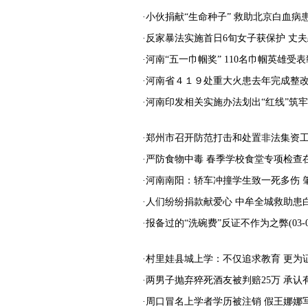
·小伙捐献“生命种子” 救助北京白血病
·反家暴法实施首日6旬女子获保护 丈
·河南“五一巾帼奖” 110名巾帼英雄受表
·河南省４１９处重大火患去年完成整
·河南印发相关实施办法划出“红线”筑牢
·郑州市召开防范打击和处置非法集资
·严防食物中毒 春季学校食堂专项检查
·河南南阳：轿车冲撞学生致一死多伤 
·人们纷纷捐款献爱心 中牟全城救助患
·报备过的“洗碗费”反证不作为之弊
(03-
·村里娃县城上学：不仅追求教育 更为
·两男子抛弃猝死酒友被判赔25万 承认
·周口冒名上学者学历被注销 假王娜娜