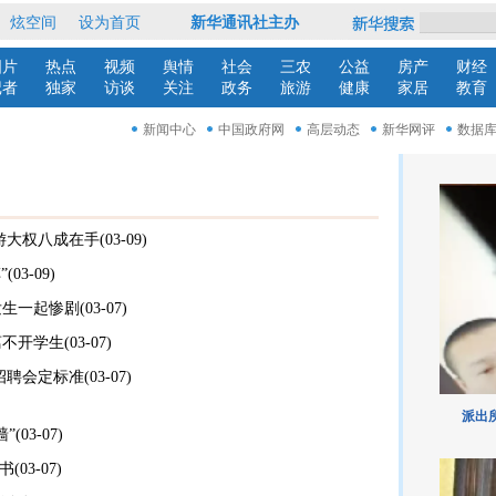
游大权八成在手
(03-09)
”
(03-09)
发生一起惨剧
(03-07)
离不开学生
(03-07)
招聘会定标准
(03-07)
派出
墙”
(03-07)
多书
(03-07)