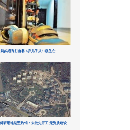
妈妈通宵打麻将 6岁儿子从21楼坠亡
科研用地别墅热销：未批先开工 无资质建设