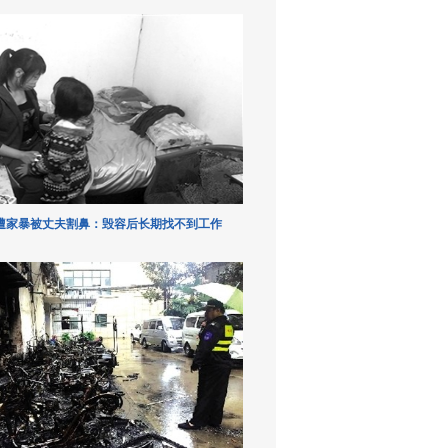
遭家暴被丈夫割鼻：毁容后长期找不到工作