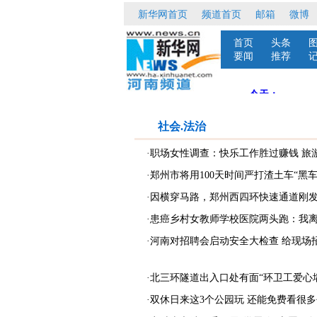
社会.法治
·职场女性调查：快乐工作胜过赚钱 旅
·郑州市将用100天时间严打渣土车“黑车
·因横穿马路，郑州西四环快速通道刚
·患癌乡村女教师学校医院两头跑：我
·河南对招聘会启动安全大检查 给现场
·北三环隧道出入口处有面“环卫工爱心
·双休日来这3个公园玩 还能免费看很