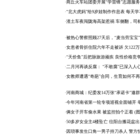
·商丘火车站团委开展“学雷锋”志愿服
·“北大虎妈”给9岁娃制作作息表 每天学
·渣土车夜闯陇海高架惹祸 车侧翻，司
·被热心警察照顾27天后，“麦当劳宝宝
·女患者骨折住院六年不走被诉 欠122
·“天价鱼”后把脉旅游顽疾 良性价格竞
·二月河再谈反腐： “不敢腐”已深入人
·女教师遭遇“奇葩”合同，生育如何不再
·河南商城：纪委发14万张“承诺卡”邀
·今年河南省第一轮专项巡视全面铺开 
·俩女子开车偷水果 被监控拍个正着 (图
·50多岁女业主4楼坠亡 往阳台搬花盆
·因琐事发生口角一男子持刀杀人 警方