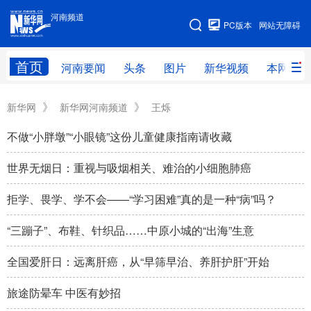
河南频道
河南频道
PC版本
网站无障碍
网站地图
首页
河南要闻
头条
图片
新华视频
本网原创
频道首页
河南要闻
头条
》
》
新华网
新华网河南频道
王烁
图片
本网原创
新华访谈
不做“小胖墩”“小眼镜”这份儿童健康指南请收藏
直播
新华社记者看河南
领导活动报道集
世界无烟日：重视与吸烟相关、难治的小细胞肺癌
廉政
人事
新华视频
拒学、畏学、学不会——“学习困难”真的是一种“病”吗？
专题
网群推广
地方动态
“三蹦子”、布鞋、针织品……中原小城的“出海”生意
乡村振兴
工业能源
科教兴省
全国爱肝日：远离肝癌，从“早筛早治、养肝护肝”开始
民生社会
医疗健康
金融兴豫
旅途防晕车 中医有妙招
文旅新探
豫股百家