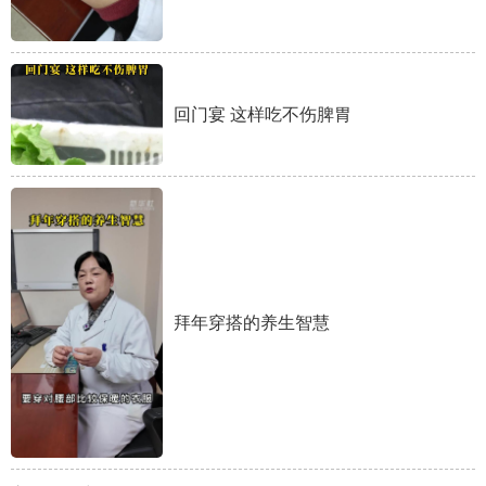
陕西
甘肃
青海
宁夏
新疆
内蒙古
黑龙江
回门宴 这样吃不伤脾胃
多语种频道
English
Español
Français
عربى
Русский язык
日本語
한국어
Deutsch
拜年穿搭的养生智慧
Português