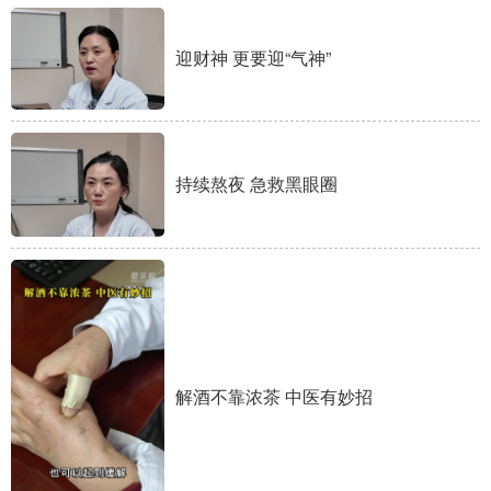
迎财神 更要迎“气神”
地方频道
北京
天津
河北
山西
辽宁
吉林
持续熬夜 急救黑眼圈
上海
江苏
浙江
安徽
福建
江西
山东
河南
湖北
湖南
广东
广西
解酒不靠浓茶 中医有妙招
海南
重庆
四川
贵州
云南
西藏