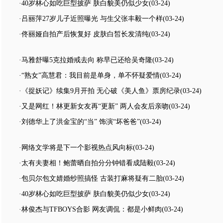
·40岁林心如吃巨型披萨 肤白貌美仍似少女
(03-24)
·吕丽萍27岁儿子近照曝光 与生父张丰毅一个样
(03-24)
·佟丽娅自拍产后恢复好 皮肤白皙长发清纯
(03-24)
·马雅舒曝5克拉婚戒去向 称早已还给吴奇隆
(03-24)
·“熟女”高慧君：我目前是单身，单不怀疑爱情
(03-24)
·《捉妖记》续集9月开拍 无心破《美人鱼》票房纪录
(03-24)
·又是网红！林更新女友再“更新” 两人会友后亲吻
(03-24)
·刘德华上了洪金宝的“当” 饰演“坏爸爸”
(03-24)
·网络文学将是下一个影视热点风向标
(03-24)
·太有夫妻相！鲍蕾晒自拍分分钟错看成陆毅
(03-24)
·包贝尔包文婧婚纱照搞怪 古装打麻将疑有二胎
(03-24)
·40岁林心如吃巨型披萨 肤白貌美仍似少女
(03-24)
·林俊杰与TFBOYS合影 网友调侃：都是小鲜肉
(03-24)