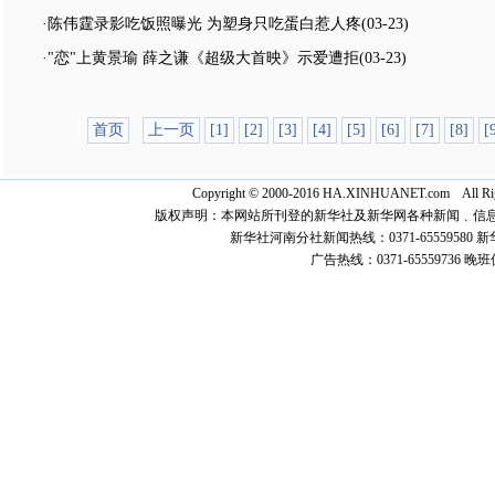
·陈伟霆录影吃饭照曝光 为塑身只吃蛋白惹人疼
(03-23)
·"恋"上黄景瑜 薛之谦《超级大首映》示爱遭拒
(03-23)
首页
上一页
[1]
[2]
[3]
[4]
[5]
[6]
[7]
[8]
[
Copyright © 2000-2016 HA.XINHUANET.c
版权声明：本网站所刊登的新华社及新华网各种新闻﹑信
新华社河南分社新闻热线：0371-65559580 新华网
广告热线：0371-65559736 晚班值班