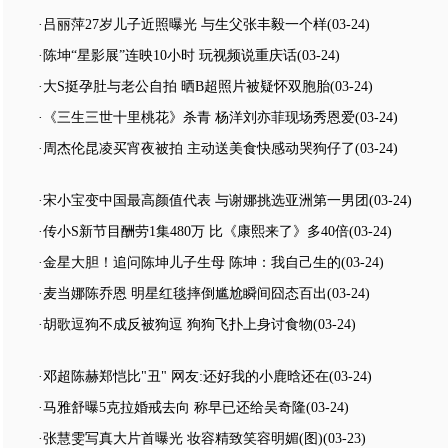
·吕丽萍27岁儿子近照曝光 与生父张丰毅一个样
(03-24)
·陈坤“星影展”连映10小时 玩视频说重庆话
(03-24)
·大S挺孕肚与老公自拍 晒B超照片被疑怀双胞胎
(03-24)
·《三生三世十里桃花》杀青 杨洋刘亦菲现场秀恩爱
(03-24)
·周杰伦昆凌买宵夜被拍 主动送美食快感动哭狗仔了
(03-24)
·宋小宝变中国最高颜值代表 与谢娜挑选亚洲第一男团
(03-24)
·传小S新节目酬劳1集480万 比《康熙来了》多40倍
(03-24)
·金星大胆！追问陈坤儿子生母 陈坤：我自己生的
(03-24)
·麦当娜陈乔恩 明星红毯摔倒尴尬瞬间囧态百出
(03-24)
·胡歌逗狗不成反被狗逗 狗狗飞扑上身讨食物
(03-24)
·邓超陈赫郑恺比"丑" 网友:还好我的小鹿晗还在
(03-24)
·马雅舒曝5克拉婚戒去向 称早已还给吴奇隆
(03-24)
·张慧雯写真大片首曝光 妆容精致笑容明媚(图)
(03-23)